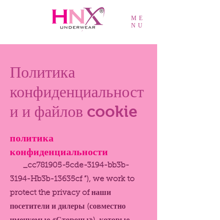
ME
NU
Политика
конфиденциальност
и и файлов cookie
политика
конфиденциальности
_cc781905-5cde-3194-bb3b-
3194-Hb3b-13635cf ”), we work to
protect the privacy of наши
посетители и дилеры (совместно