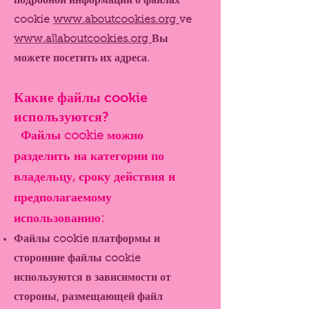
подробной информации о файлах
cookie
www.aboutcookies.org
ve
www.allaboutcookies.org
Вы
можете посетить их адреса.
Какие файлы cookie
используются?
Файлы cookie можно
разделить на категории по
владельцу, сроку действия и
предполагаемому
использованию:
Файлы cookie платформы и
сторонние файлы cookie
используются в зависимости от
стороны, размещающей файл