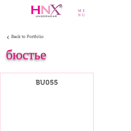
ME
NU
Back to Portfolio
бюстье
BU055