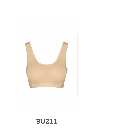
BU211