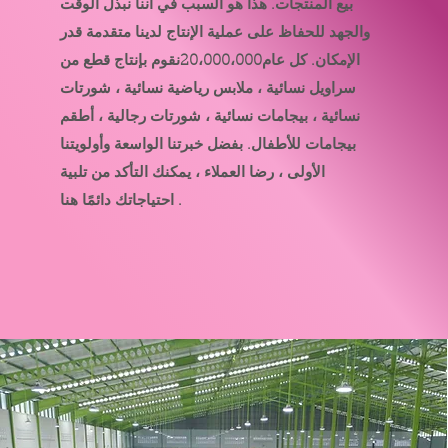
بيع المنتجات. هذا هو السبب في أننا نبذل الوقت
والجهد للحفاظ على عملية الإنتاج لدينا متقدمة قدر
الإمكان. كل عام
20،000،000
نقوم بإنتاج قطع من
سراويل نسائية ، ملابس رياضية نسائية ، شورتات
نسائية ، بيجامات نسائية ، شورتات رجالية ، أطقم
بيجامات للأطفال. بفضل خبرتنا الواسعة وأولويتنا
الأولى ، رضا العملاء ، يمكنك التأكد من تلبية
احتياجاتك دائمًا هنا .