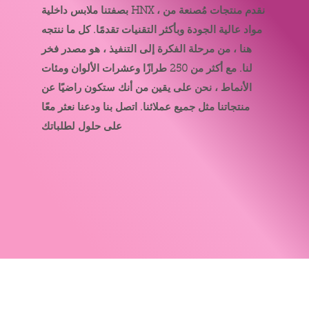
بصفتنا ملابس داخلية HNX ، نقدم منتجات مُصنعة من
مواد عالية الجودة وبأكثر التقنيات تقدمًا. كل ما ننتجه
هنا ، من مرحلة الفكرة إلى التنفيذ ، هو مصدر فخر
لنا. مع أكثر من 250 طرازًا وعشرات الألوان ومئات
الأنماط ، نحن على يقين من أنك ستكون راضيًا عن
منتجاتنا مثل جميع عملائنا. اتصل بنا ودعنا نعثر معًا
على حلول لطلباتك