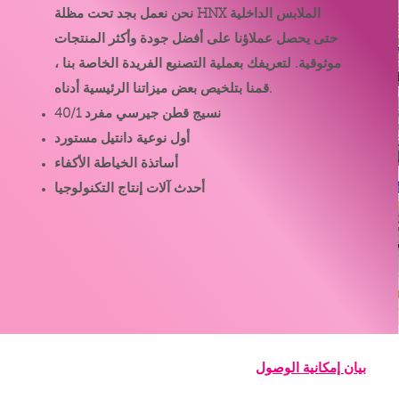
نحن نعمل بجد تحت مظلة HNX الملابس الداخلية
حتى يحصل عملاؤنا على أفضل جودة وأكثر المنتجات
موثوقية. لتعريفك بعملية التصنيع الفريدة الخاصة بنا ،
قمنا بتلخيص بعض ميزاتنا الرئيسية أدناه.
40/1 نسيج قطن جيرسي مفرد
أول نوعية دانتيل مستورد
أساتذة الخياطة الأكفاء
أحدث آلات إنتاج التكنولوجيا
بيان إمكانية الوصول