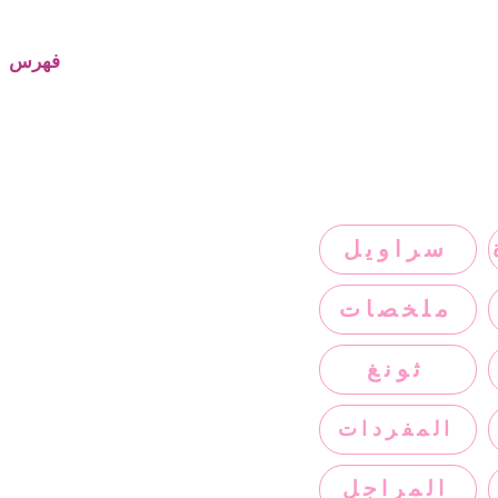
فهرس
سراويل
ملخصات
ثونغ
المفردات
المراجل