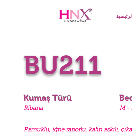
رئيسية
BU211
Kumaş Türü
Be
Ribana
M - 
Pamuklu, iğne raporlu, kalın askılı, çıkar