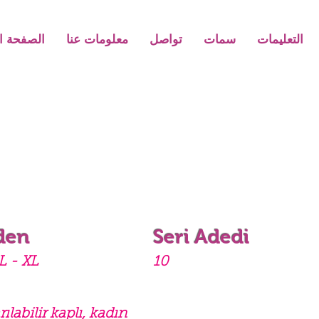
التعليمات
سمات
تواصل
معلومات عنا
الصفحة ال
den
Seri Adedi
L - XL
10
ılabilir kaplı, kadın