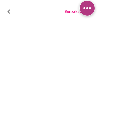
Sonraki Kod
بيجامة
سراويل
السراويل القصيرة
ملخصات
تونيك
ثونغ
أطفال
المفردات
رجال
المراجل
بيان إمكانية الوصول
سياسة الخصوصية
© 2022 ، ملابس داخلية HNX. تأسست مع Wix.com.