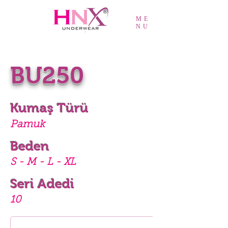
ME
NU
BU250
Kumaş Türü
Pamuk
Beden
S - M - L - XL
Seri Adedi
10