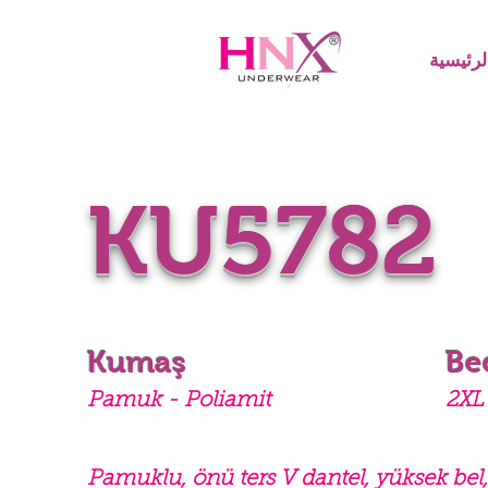
رئيسية
KU5782
Kumaş
Be
Pamuk - Poliamit
2XL 
Pamuklu, önü ters V dantel, yüksek be