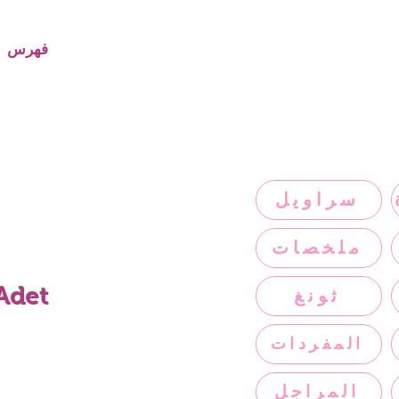
فهرس
سراويل
ملخصات
 Adet
ثونغ
المفردات
المراجل