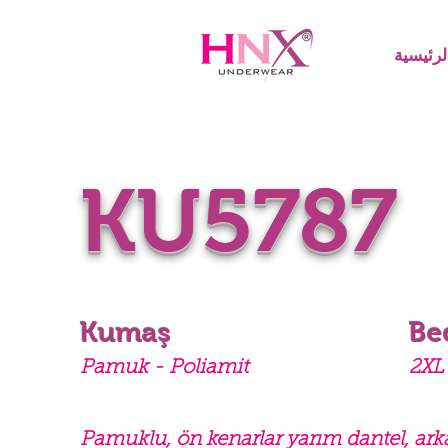
رئيسية
KU5787
Kumaş
Be
Pamuk - Poliamit
2XL 
Pamuklu, ön kenarlar yarım dantel, ark