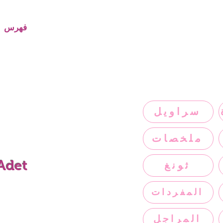
فهرس
سراويل
ملخصات
 Adet
ثونغ
المفردات
المراجل