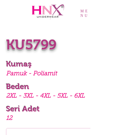
ME
NU
KU5799
Kumaş
Pamuk - Poliamit
Beden
2XL - 3XL - 4XL - 5XL - 6XL
Seri Adet
12