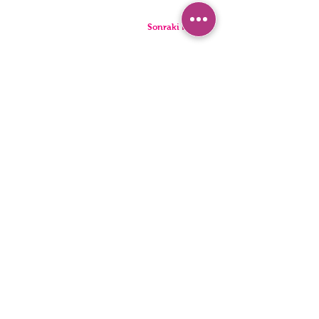
Sonraki Kod
بيجامة
سراويل
السراويل القصيرة
ملخصات
تونيك
ثونغ
أطفال
المفردات
رجال
المراجل
بيان إمكانية الوصول
سياسة الخصوصية
© 2022 ، ملابس داخلية HNX. تأسست مع Wix.com.