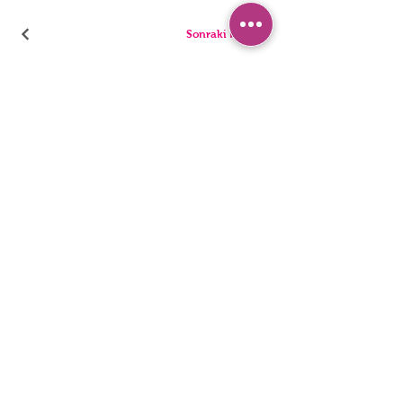
Sonraki Kod
بيجامة
سراويل
السراويل القصيرة
ملخصات
تونيك
ثونغ
أطفال
المفردات
رجال
المراجل
بيان إمكانية الوصول
سياسة الخصوصية
© 2022 ، ملابس داخلية HNX. تأسست مع Wix.com.