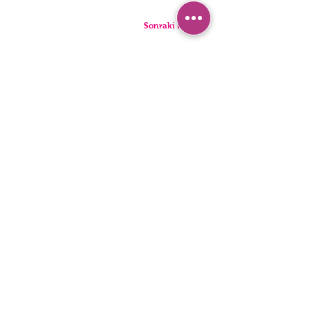
Sonraki Kod
بيجامة
سراويل
السراويل القصيرة
ملخصات
تونيك
ثونغ
أطفال
المفردات
رجال
المراجل
بيان إمكانية الوصول
سياسة الخصوصية
© 2022 ، ملابس داخلية HNX. تأسست مع Wix.com.