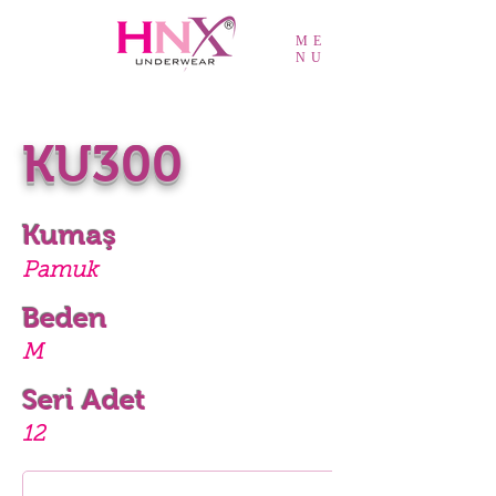
ME
NU
KU300
Kumaş
Pamuk
Beden
M
Seri Adet
12