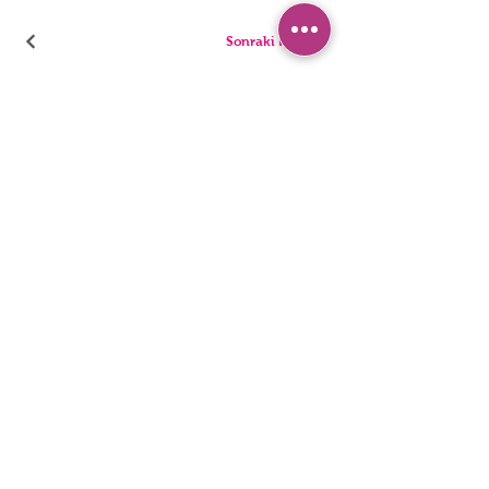
Sonraki Kod
بيجامة
سراويل
السراويل القصيرة
ملخصات
تونيك
ثونغ
أطفال
المفردات
رجال
المراجل
بيان إمكانية الوصول
سياسة الخصوصية
© 2022 ، ملابس داخلية HNX. تأسست مع Wix.com.