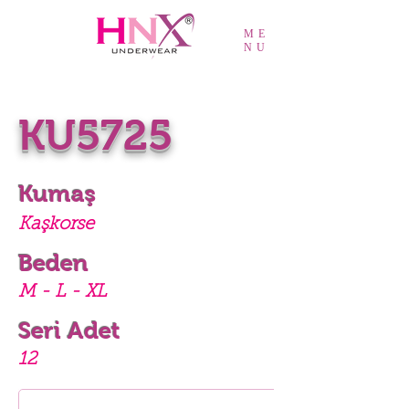
ME
NU
KU5725
Kumaş
Kaşkorse
Beden
M - L - XL
Seri Adet
12