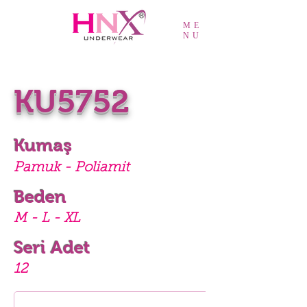
ME
NU
KU5752
Kumaş
Pamuk - Poliamit
Beden
M - L - XL
Seri Adet
12