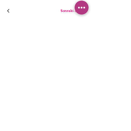
Sonraki Kod
بيجامة
سراويل
السراويل القصيرة
ملخصات
تونيك
ثونغ
أطفال
المفردات
رجال
المراجل
بيان إمكانية الوصول
سياسة الخصوصية
© 2022 ، ملابس داخلية HNX. تأسست مع Wix.com.