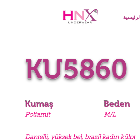
رئيسية
KU5860
Kumaş
Beden
Poliamit
M/L
Dantelli, yüksek bel, brazil kadın külot