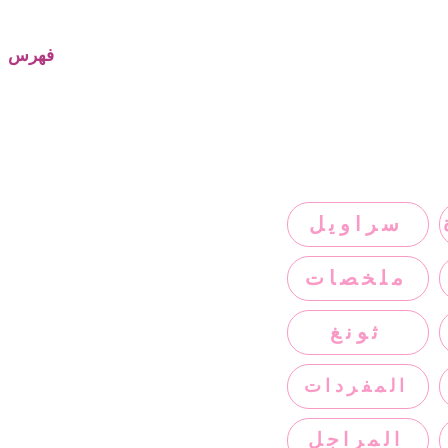
فهرس
سراويل
ملخصات
ثونغ
المفردات
المراجل