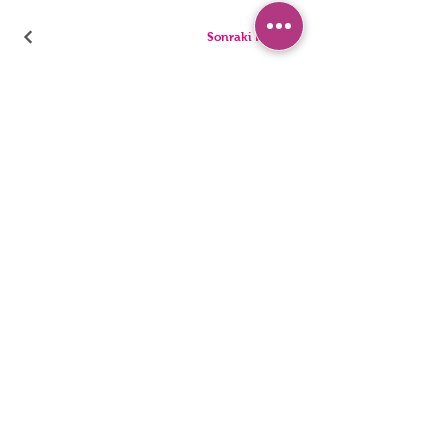
Sonraki Kod
بيجامة
سراويل
السراويل القصيرة
ملخصات
تونيك
ثونغ
أطفال
المفردات
رجال
المراجل
بيان إمكانية الوصول
سياسة الخصوصية
© 2022 ، ملابس داخلية HNX. تأسست مع Wix.com.