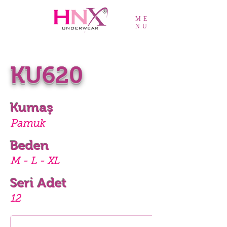
ME
NU
KU620
Kumaş
Pamuk
Beden
M - L - XL
Seri Adet
12