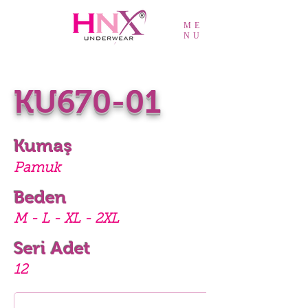
ME
NU
KU670-01
Kumaş
Pamuk
Beden
M - L - XL - 2XL
Seri Adet
12