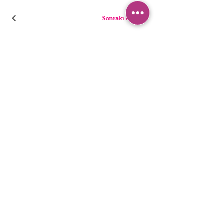
Sonraki Kod
بيجامة
سراويل
السراويل القصيرة
ملخصات
تونيك
ثونغ
أطفال
المفردات
رجال
المراجل
بيان إمكانية الوصول
سياسة الخصوصية
© 2022 ، ملابس داخلية HNX. تأسست مع Wix.com.