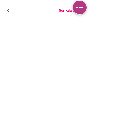
Sonraki Kod
بيجامة
سراويل
السراويل القصيرة
ملخصات
تونيك
ثونغ
أطفال
المفردات
رجال
المراجل
بيان إمكانية الوصول
سياسة الخصوصية
© 2022 ، ملابس داخلية HNX. تأسست مع Wix.com.