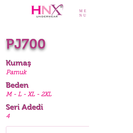
ME
NU
PJ700
Kumaş
Pamuk
Beden
M - L - XL - 2XL
Seri Adedi
4