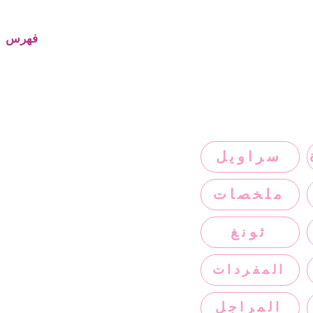
فهرس
سراويل
ملخصات
ثونغ
المفردات
المراجل