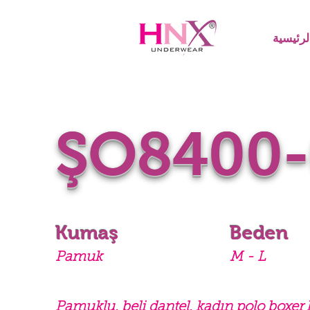
رئيسية
ŞO8400-
Kumaş
Beden
Pamuk
M - L
Pamuklu, beli dantel, kadın polo boxer 