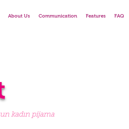
About Us
Communication
Features
FAQ
t
zun kadın pijama