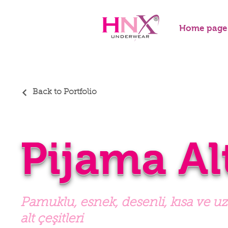
Home page
Back to Portfolio
Pijama Al
Pamuklu, esnek, desenli, kısa ve u
alt çeşitleri