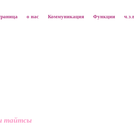
траница
о нас
Коммуникация
Функции
ч.з.
 и тайтсы