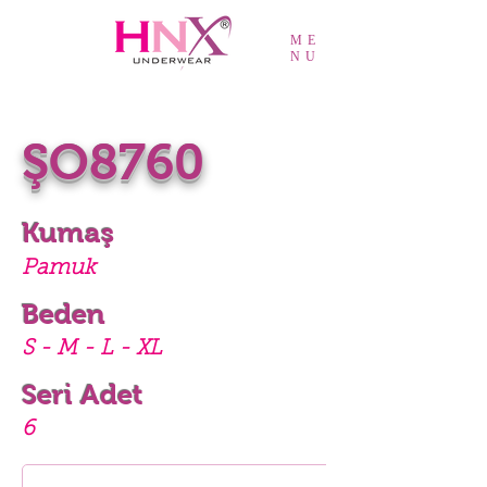
ME
NU
ŞO8760
Kumaş
Pamuk
Beden
S - M - L - XL
Seri Adet
6