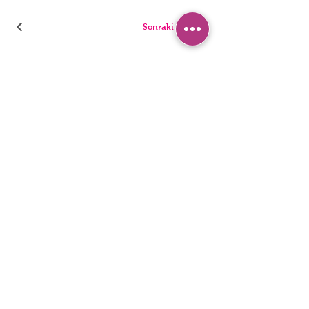
Sonraki Kod
ТРУСИКИ
ПИЖАМА
БРИФЫ
ШОРТЫ
стринги
ТУНИКИ
ДЕТИ
СИНГЛЕТЫ
ЛЮДИ
БЮстье
Заявление о доступности
политика конфиденциальности
© 2022, HNX UNDERWEAR. Он был основан вместе с