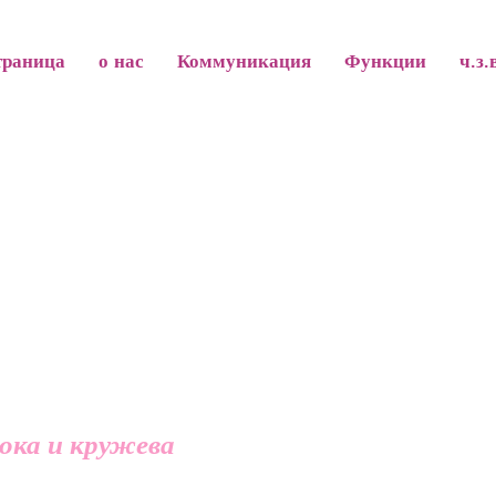
траница
о нас
Коммуникация
Функции
ч.з.
ока и кружева