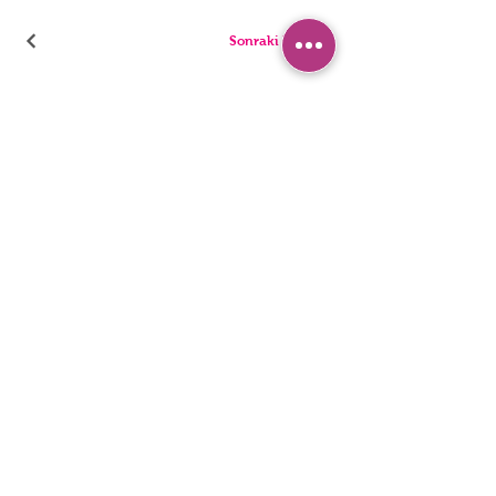
Sonraki Kod
ТРУСИКИ
ПИЖАМА
БРИФЫ
ШОРТЫ
стринги
ТУНИКИ
ДЕТИ
СИНГЛЕТЫ
ЛЮДИ
БЮстье
Заявление о доступности
политика конфиденциальности
© 2022, HNX UNDERWEAR. Он был основан вместе с