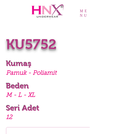
ME
NU
KU5752
Kumaş
Pamuk - Poliamit
Beden
M - L - XL
Seri Adet
12