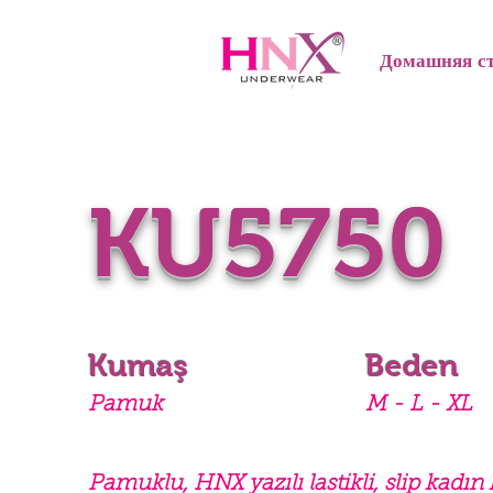
Домашняя с
KU5750
Kumaş
Beden
Pamuk
M - L - XL
Pamuklu, HNX yazılı lastikli, slip kadın 