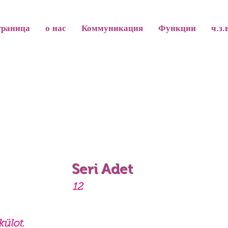
траница
о нас
Коммуникация
Функции
ч.з.
Seri Adet
12
külot.