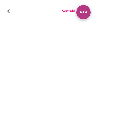
Sonraki Kod
ТРУСИКИ
ПИЖАМА
БРИФЫ
ШОРТЫ
стринги
ТУНИКИ
ДЕТИ
СИНГЛЕТЫ
ЛЮДИ
БЮстье
Заявление о доступности
политика конфиденциальности
© 2022, HNX UNDERWEAR. Он был основан вместе с