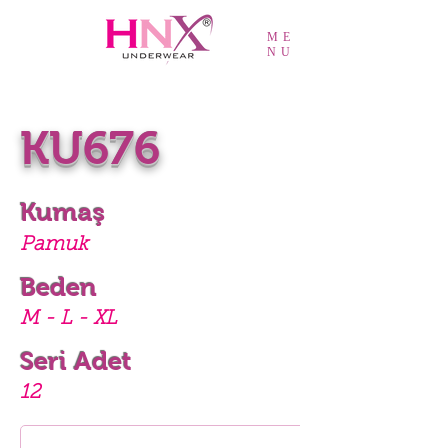
ME
NU
KU676
Kumaş
Pamuk
Beden
M - L - XL
Seri Adet
12