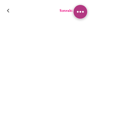
Sonraki Kod
ТРУСИКИ
ПИЖАМА
БРИФЫ
ШОРТЫ
стринги
ТУНИКИ
ДЕТИ
СИНГЛЕТЫ
ЛЮДИ
БЮстье
Заявление о доступности
политика конфиденциальности
© 2022, HNX UNDERWEAR. Он был основан вместе с