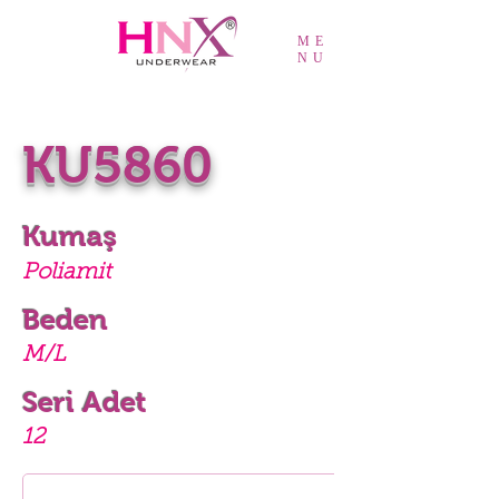
ME
NU
KU5860
Kumaş
Poliamit
Beden
M/L
Seri Adet
12