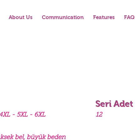
About Us
Communication
Features
FAQ
Seri Adet
 4XL - 5XL - 6XL
12
yüksek bel, büyük beden