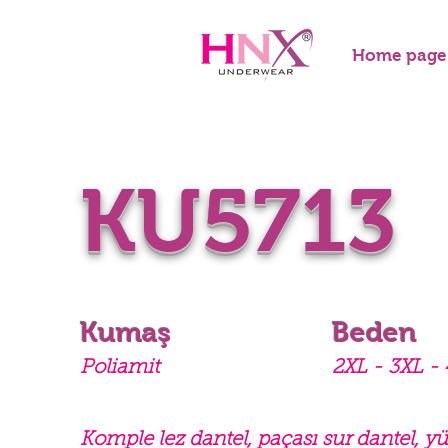
Home page
KU5713
Kumaş
Beden
Poliamit
2XL - 3XL -
Komple lez dantel, paçası sur dantel, 