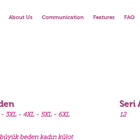
About Us
Communication
Features
FAQ
den
Seri
- 3XL - 4XL - 5XL - 6XL
12
 büyük beden kadın külot