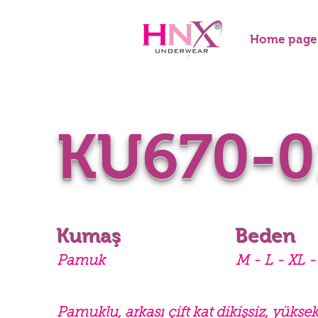
Home page
KU670-0
Kumaş
Beden
Pamuk
M - L - XL -
Pamuklu, arkası çift kat dikişsiz, yüksek