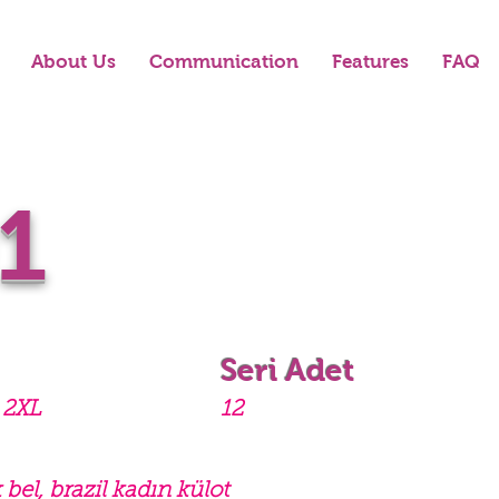
About Us
Communication
Features
FAQ
1
Seri Adet
 2XL
12
 bel, brazil kadın külot