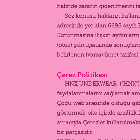
halinde zararın giderilmesini t
Söz konusu hakların kullanımına
adresinde yer alan 6698 sayılı
Korunmasına ilişkin aydınlatma 
(otuz) gün içerisinde sonuçland
belirlenen (varsa) ücret tarifes
Çerez Politikası
HNX UNDERWEAR (“HNX”) olar
faydalanmalarını sağlamak amacı
Çoğu web sitesinde olduğu gib
göstermek, site içinde analitik 
amacıyla Çerezler kullanılmakt
bir parçasıdır.