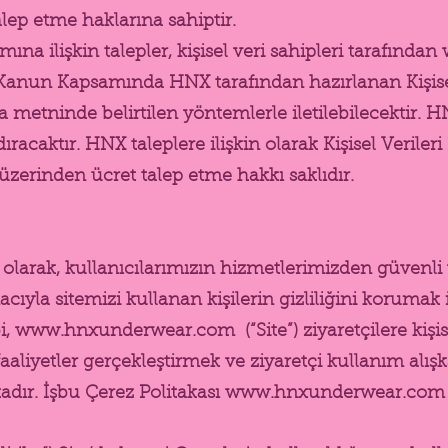
alep etme haklarına sahiptir.
 ilişkin talepler, kişisel veri sahipleri tarafından
 Kanun Kapsamında HNX tarafından hazırlanan Kişisel
metninde belirtilen yöntemlerle iletilebilecektir. H
ıracaktır. HNX taleplere ilişkin olarak Kişisel Veril
i üzerinden ücret talep etme hakkı saklıdır.
ak, kullanıcılarımızın hizmetlerimizden güvenli ve
yla sitemizi kullanan kişilerin gizliliğini korumak i
i,
www.hnxunderwear.com
(“Site”) ziyaretçilere kişi
faaliyetler gerçekleştirmek ve ziyaretçi kullanım alış
adır. İşbu Çerez Politakası
www.hnxunderwear.com