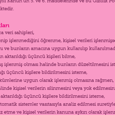
yılı Kanun’un 5. ve 6. maddelerinde ve bu Gizlilik Pol
ktedir.
ları
 veri sahipleri,
 işlenip işlenmediğini öğrenme, kişisel verileri işlenmiş
ını ve bunların amacına uygun kullanılıp kullanılmad
in aktarıldığı üçüncü kişileri bilme,
nlış işlenmiş olması halinde bunların düzeltilmesini
dığı üçüncü kişilere bildirilmesini isteme,
ükümlerine uygun olarak işlenmiş olmasına rağmen, 
linde kişisel verilerin silinmesini veya yok edilmes
 aktarıldığı üçüncü kişilere bildirilmesini isteme,
omatik sistemler vasıtasıyla analiz edilmesi suretiyle
 etme ve kişisel verilerin kanuna aykırı olarak işle