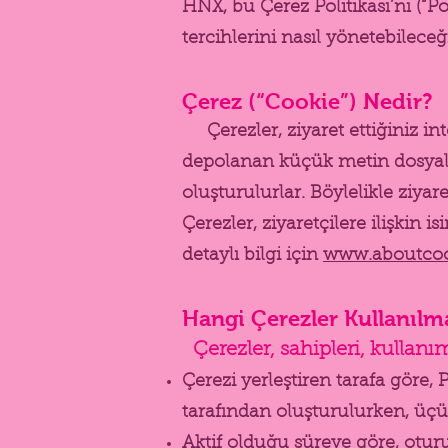
HNX, bu Çerez Politikası’nı (“Po
tercihlerini nasıl yönetebilece
Çerez (“Cookie”) Nedir?
Çerezler, ziyaret ettiğiniz int
depolanan küçük metin dosyalarıd
oluşturulurlar. Böylelikle ziyar
Çerezler, ziyaretçilere ilişkin 
detaylı bilgi için
www.aboutcoo
Hangi Çerezler Kullanılm
Çerezler, sahipleri, kullanı
Çerezi yerleştiren tarafa göre,
tarafından oluşturulurken, üçünc
Aktif olduğu süreye göre, oturu