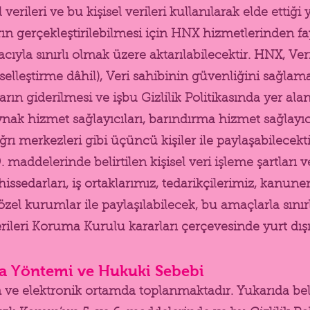
verileri ve bu kişisel verileri kullanılarak elde ettiği y
arın gerçekleştirilebilmesi için HNX hizmetlerinden f
ıyla sınırlı olmak üzere aktarılabilecektir. HNX, Ve
kişiselleştirme dâhil), Veri sahibinin güvenliğini sağ
taların giderilmesi ve işbu Gizlilik Politikasında yer a
ynak hizmet sağlayıcıları, barındırma hizmet sağlayıcı
ağrı merkezleri gibi üçüncü kişiler ile paylaşabilecekti
9. maddelerinde belirtilen kişisel veri işleme şartla
issedarları, iş ortaklarımız, tedarikçilerimiz, kanu
 özel kurumlar ile paylaşılabilecek, bu amaçlarla sını
Verileri Koruma Kurulu kararları çerçevesinde yurt dışı
ma Yöntemi ve Hukuki Sebebi
n ve elektronik ortamda toplanmaktadır. Yukarıda bel