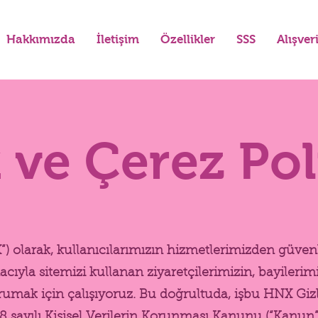
Hakkımızda
İletişim
Özellikler
SSS
Alışver
k ve Çerez Pol
, kullanıcılarımızın hizmetlerimizden güvenli v
yla sitemizi kullanan ziyaretçilerimizin, bayilerimizi
orumak için çalışıyoruz. Bu doğrultuda, işbu HNX Gizlili
6698 sayılı Kişisel Verilerin Korunması Kanunu (“Kan