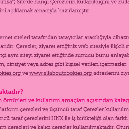
litika”) Site’de hangi Çerezlerin kullanıldığını ve ku
ğini açıklamak amacıyla hazırlamıştır.
ernet siteleri tarafından tarayıcılar aracılığıyla cih
ır. Çerezler, ziyaret ettiğiniz web sitesiyle ilişkili
etçi aynı siteyi ziyaret ettiğinde sunucu bunu anlayabi
isim, cinsiyet veya adres gibi kişisel verileri içermez
kies.org
ve
www.allaboutcookies.org
adreslerini ziy
aktadır?
m ömürleri ve kullanım amaçları açısından kategor
 Platform çerezleri ve üçüncü taraf Çerezler kullanılm
ü taraf çerezlerini HNX ile iş birlikteliği olan farkl
m çerezleri ve kalıcı çerezler kullanılmaktadır. Oturu