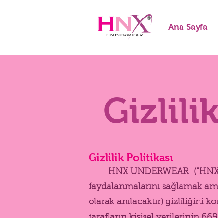
Ana Sayfa
Gizlili
Gizlilik Politikası
HNX UNDERWEAR (“HNX”) olarak
faydalanmalarını sağlamak amacı
olarak anılacaktır) gizliliğini k
tarafların kişisel verilerinin 