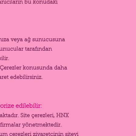
llanıcıların bu konudaki
azınıza veya ağ sunucusuna
 sunucular tarafından
lir.
ler. Çerezler konusunda daha
aret edebilirsiniz.
ize edilebilir:
aktadır. Site çerezleri, HNX
ı firmalar yönetmektedir.
m çerezleri ziyaretçinin siteyi