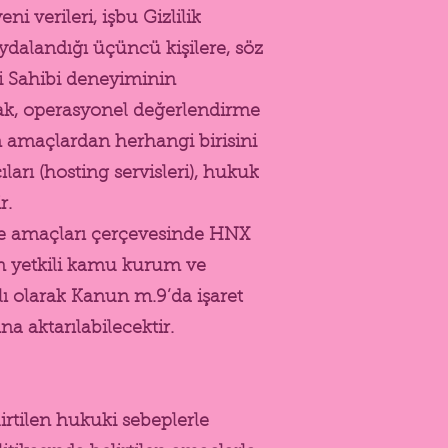
eni verileri, işbu Gizlilik
aydalandığı üçüncü kişilere, söz
ri Sahibi deneyiminin
lamak, operasyonel değerlendirme
lan amaçlardan herhangi birisini
ları (hosting servisleri), hukuk
r.
rı ve amaçları çerçevesinde HNX
nen yetkili kamu kurum ve
rlı olarak Kanun m.9’da işaret
na aktarılabilecektir.
irtilen hukuki sebeplerle