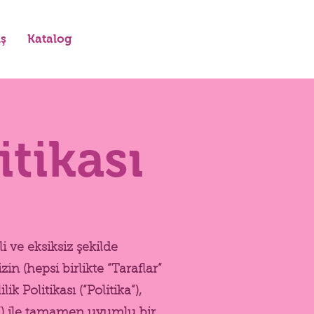
iş
Katalog
itikası
e eksiksiz şekilde
n (hepsi birlikte “Taraflar”
k Politikası (“Politika”),
un”) ile tamamen uyumlu bir