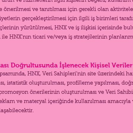
ürün ve hizmetlerin ilgili kişilerin beğeni, kullanım a
lere önerilmesi ve tanıtılması için gerekli olan aktivit
yetlerin gerçekleştirilmesi için ilgili iş birimleri tar
çlerinin yürütülmesi, HNX ve iş ilişkisi içerisinde bu
 ile HNX’nın ticari ve/veya iş stratejilerinin planlanm
zası Doğrultusunda İşlenecek Kişisel Verile
kapsamında, HNX, Veri Sahipleri’nin site üzerindeki ha
sı, istatistik oluşturulması, profilleme yapılması, 
 promosyon önerilerinin oluşturulması ve Veri Sahib
 reklam ve materyal içeriğinde kullanılması amacıyla 
laşabilecektir.