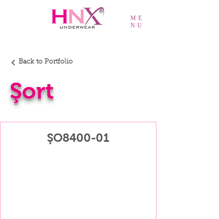
ME
NU
Back to Portfolio
Şort
ŞO8400-01