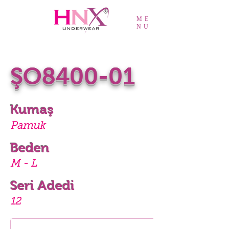
ME
NU
ŞO8400-01
Kumaş
Pamuk
Beden
M - L
Seri Adedi
12