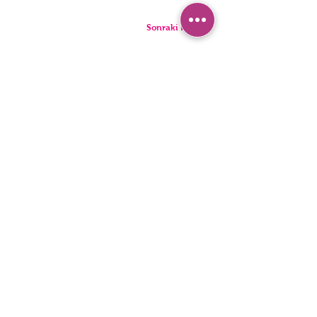
Sonraki Kod
PANTIES
PYJAMA
BRIEFS
SHORTS
THONGS
TUNICS
KIDS
SINGLETS
MEN
BUSTIERS
Erişilebilirlik Bildirimi
Gizlilik Politakası
©2022, HNX UNDERWEAR. Wix.com ile kurulmuştur.