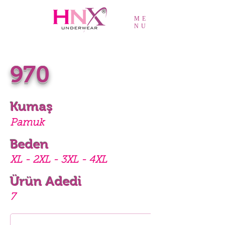
ME
NU
970
Kumaş
Pamuk
Beden
XL - 2XL - 3XL - 4XL
Ürün Adedi
7