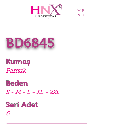
ME
NU
BD6845
Kumaş
Pamuk
Beden
S - M - L - XL - 2XL
Seri Adet
6