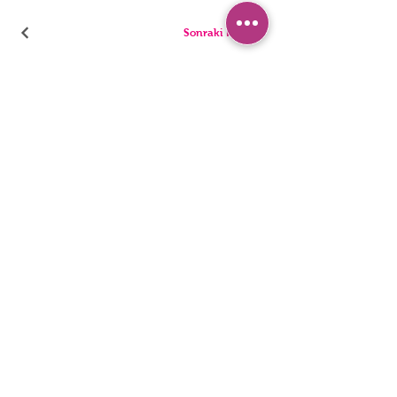
Sonraki Kod
PANTIES
PYJAMA
BRIEFS
SHORTS
THONGS
TUNICS
KIDS
SINGLETS
MEN
BUSTIERS
Erişilebilirlik Bildirimi
Gizlilik Politakası
©2022, HNX UNDERWEAR. Wix.com ile kurulmuştur.