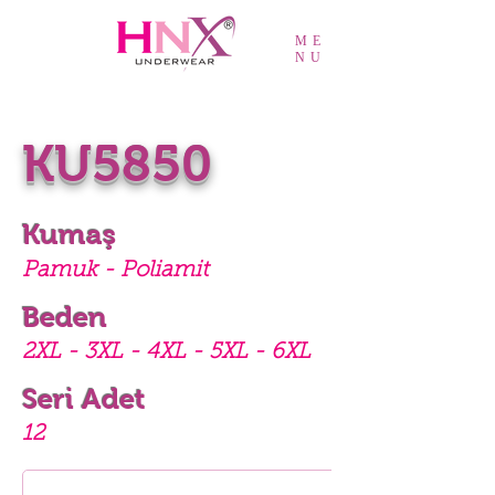
ME
NU
KU5850
Kumaş
Pamuk - Poliamit
Beden
2XL - 3XL - 4XL - 5XL - 6XL
Seri Adet
12