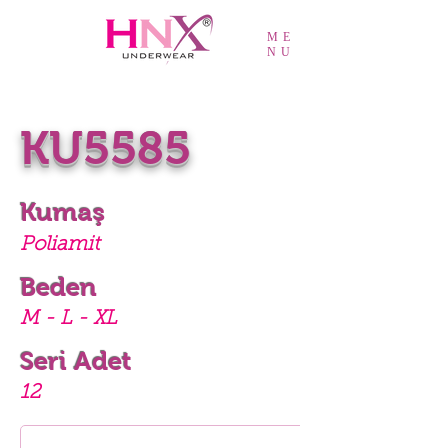
ME
NU
KU5585
Kumaş
Poliamit
Beden
M - L - XL
Seri Adet
12