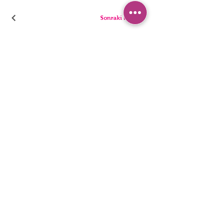
Sonraki Kod
PANTIES
PYJAMA
BRIEFS
SHORTS
THONGS
TUNICS
KIDS
SINGLETS
MEN
BUSTIERS
Erişilebilirlik Bildirimi
Gizlilik Politakası
©2022, HNX UNDERWEAR. Wix.com ile kurulmuştur.