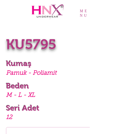
ME
NU
KU5795
Kumaş
Pamuk - Poliamit
Beden
M - L - XL
Seri Adet
12