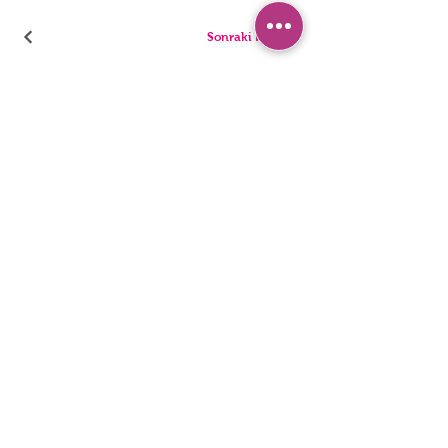
Sonraki Kod
PANTIES
PYJAMA
BRIEFS
SHORTS
THONGS
TUNICS
KIDS
SINGLETS
MEN
BUSTIERS
Erişilebilirlik Bildirimi
Gizlilik Politakası
©2022, HNX UNDERWEAR. Wix.com ile kurulmuştur.