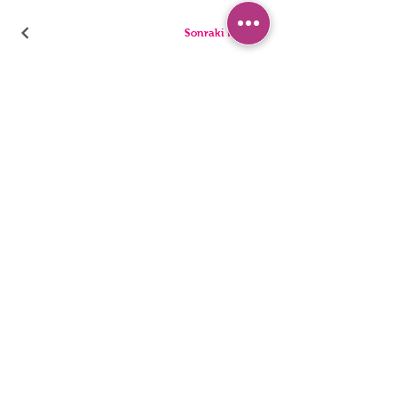
Sonraki Kod
PANTIES
PYJAMA
BRIEFS
SHORTS
THONGS
TUNICS
KIDS
SINGLETS
MEN
BUSTIERS
Erişilebilirlik Bildirimi
Gizlilik Politakası
©2022, HNX UNDERWEAR. Wix.com ile kurulmuştur.