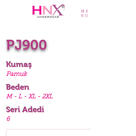
ME
NU
PJ900
Kumaş
Pamuk
Beden
M - L - XL - 2XL
Seri Adedi
6