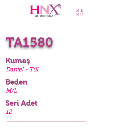
ME
NU
TA1580
Kumaş
Dantel - Tül
Beden
M/L
Seri Adet
12