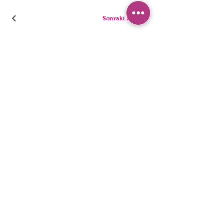
Sonraki Kod
PANTIES
PYJAMA
BRIEFS
SHORTS
THONGS
TUNICS
KIDS
SINGLETS
MEN
BUSTIERS
Erişilebilirlik Bildirimi
Gizlilik Politakası
©2022, HNX UNDERWEAR. Wix.com ile kurulmuştur.