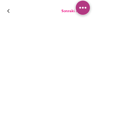
Sonraki Kod
PANTIES
PYJAMA
BRIEFS
SHORTS
THONGS
TUNICS
KIDS
SINGLETS
MEN
BUSTIERS
Erişilebilirlik Bildirimi
Gizlilik Politakası
©2022, HNX UNDERWEAR. Wix.com ile kurulmuştur.