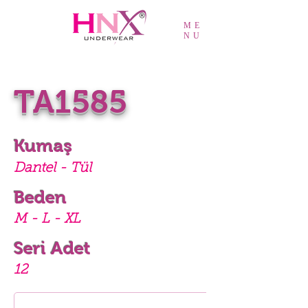
ME
NU
TA1585
Kumaş
Dantel - Tül
Beden
M - L - XL
Seri Adet
12