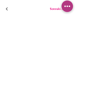
Sonraki Kod
PANTIES
PYJAMA
BRIEFS
SHORTS
THONGS
TUNICS
KIDS
SINGLETS
MEN
BUSTIERS
Erişilebilirlik Bildirimi
Gizlilik Politakası
©2022, HNX UNDERWEAR. Wix.com ile kurulmuştur.