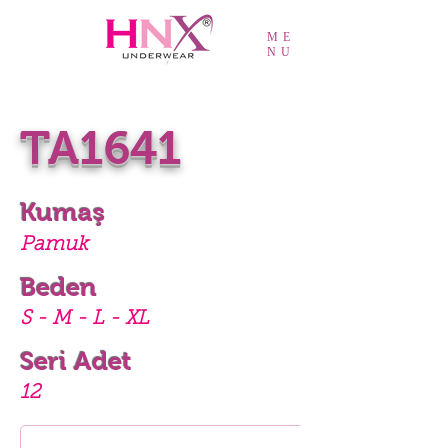
ME
NU
TA1641
Kumaş
Pamuk
Beden
S - M - L - XL
Seri Adet
12