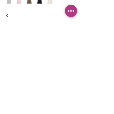
PANTIES
PYJAMA
BRIEFS
SHORTS
THONGS
TUNICS
KIDS
SINGLETS
MEN
BUSTIERS
Erişilebilirlik Bildirimi
Gizlilik Politakası