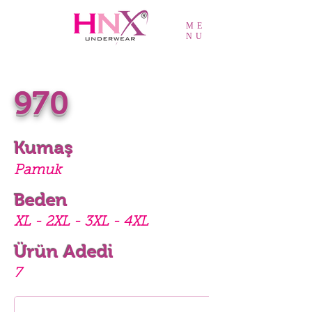
ME
NU
970
Kumaş
Pamuk
Beden
XL - 2XL - 3XL - 4XL
Ürün Adedi
7