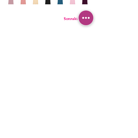
Sonraki Kod
ТРУСИКИ
ПИЖАМА
БРИФЫ
ШОРТЫ
стринги
ТУНИКИ
ДЕТИ
СИНГЛЕТЫ
ЛЮДИ
БЮстье
Заявление о доступности
политика конфиденциальности