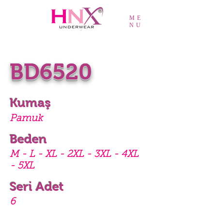
ME
NU
BD6520
Kumaş
Pamuk
Beden
M - L - XL - 2XL - 3XL - 4XL
- 5XL
Seri Adet
6