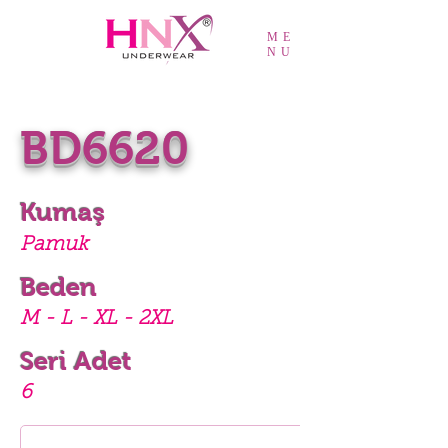
ME
NU
BD6620
Kumaş
Pamuk
Beden
M - L - XL - 2XL
Seri Adet
6