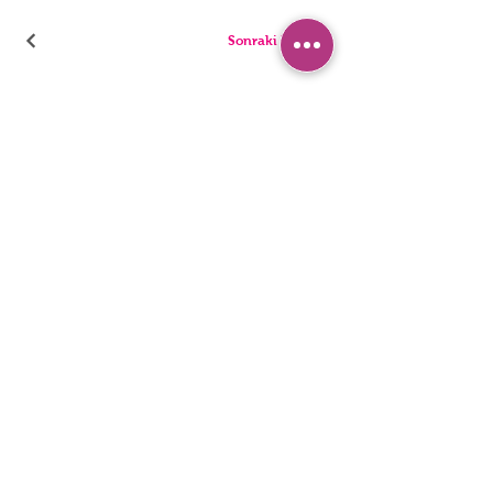
Sonraki Kod
ТРУСИКИ
ПИЖАМА
БРИФЫ
ШОРТЫ
стринги
ТУНИКИ
ДЕТИ
СИНГЛЕТЫ
ЛЮДИ
БЮстье
Заявление о доступности
политика конфиденциальности
© 2022, HNX UNDERWEAR. Он был основан вместе с