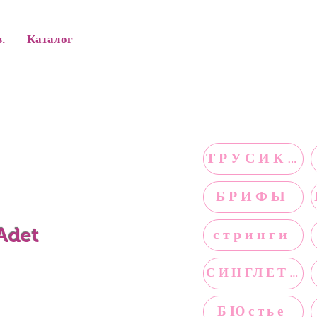
в.
Каталог
ТРУСИКИ
БРИФЫ
 Adet
стринги
СИНГЛЕТЫ
БЮстье