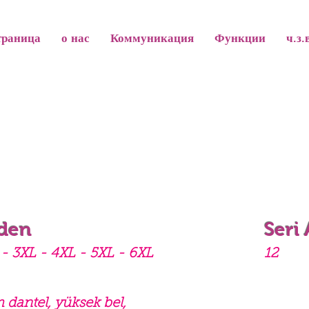
траница
о нас
Коммуникация
Функции
ч.з.
den
Seri
- 3XL - 4XL - 5XL - 6XL
12
 dantel, yüksek bel,