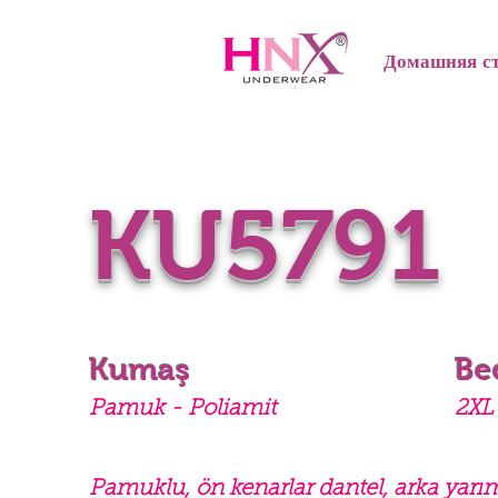
Домашняя с
KU5791
Kumaş
Be
Pamuk - Poliamit
2XL 
Pamuklu, ön kenarlar dantel, arka yarım