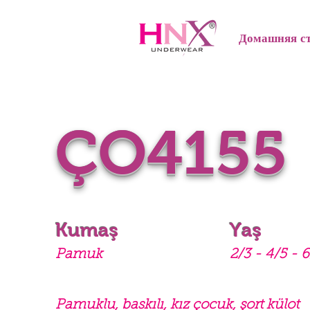
Домашняя с
ÇO4155
Kumaş
Yaş
Pamuk
2/3 - 4/5 - 6
Pamuklu, baskılı, kız çocuk, şort külot