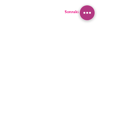
Sonraki Kod
ТРУСИКИ
ПИЖАМА
БРИФЫ
ШОРТЫ
стринги
ТУНИКИ
ДЕТИ
СИНГЛЕТЫ
ЛЮДИ
БЮстье
Заявление о доступности
политика конфиденциальности
© 2022, HNX UNDERWEAR. Он был основан вместе с