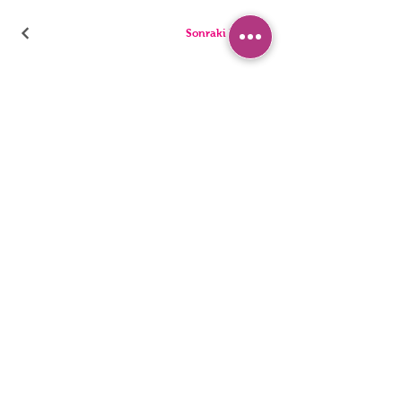
Sonraki Kod
ТРУСИКИ
ПИЖАМА
БРИФЫ
ШОРТЫ
стринги
ТУНИКИ
ДЕТИ
СИНГЛЕТЫ
ЛЮДИ
БЮстье
Заявление о доступности
политика конфиденциальности
© 2022, HNX UNDERWEAR. Он был основан вместе с