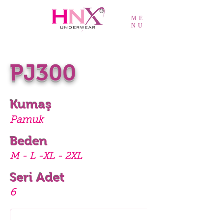
ME
NU
PJ300
Kumaş
Pamuk
Beden
M - L -XL - 2XL
Seri Adet
6